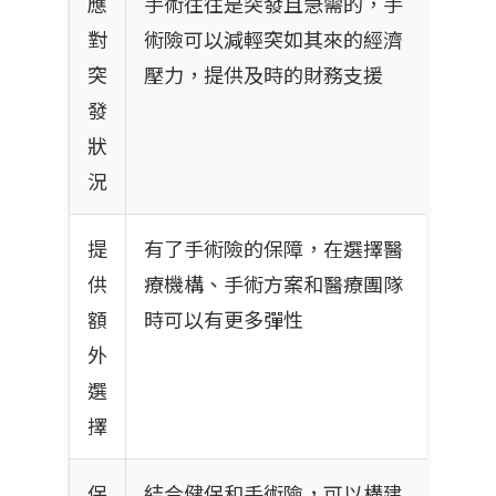
應
手術往往是突發且急需的，手
對
術險可以減輕突如其來的經濟
突
壓力，提供及時的財務支援
發
狀
況
提
有了手術險的保障，在選擇醫
供
療機構、手術方案和醫療團隊
額
時可以有更多彈性
外
選
擇
保
結合健保和手術險，可以構建