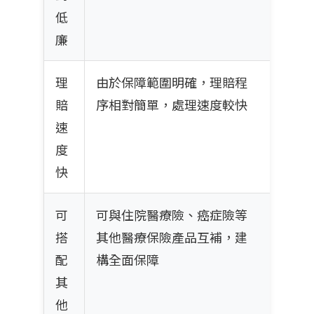
低
廉
理
由於保障範圍明確，理賠程
賠
序相對簡單，處理速度較快
速
度
快
可
可與住院醫療險、癌症險等
搭
其他醫療保險產品互補，建
配
構全面保障
其
他