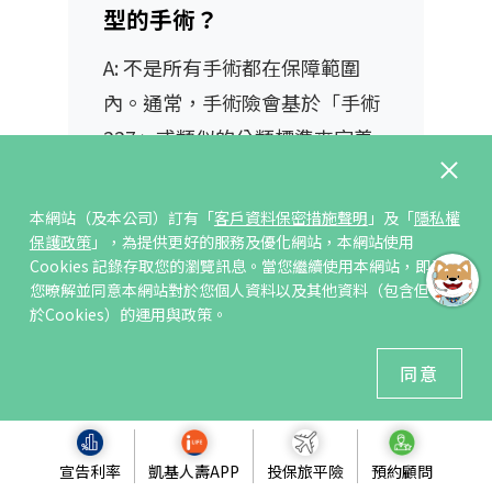
型的手術？
A: 不是所有手術都在保障範圍
內。通常，手術險會基於「手術
227」或類似的分類標準來定義
保障範圍。一些美容性質的手術
或非必要的手術可能不在保障範
本網站（及本公司）訂有「
客戶資料保密措施聲明
」及「
隱私權
圍內。
保護政策
」，為提供更好的服務及優化網站，本網站使用
Cookies 記錄存取您的瀏覽訊息。當您繼續使用本網站，即表示
您暸解並同意本網站對於您個人資料以及其他資料（包含但不限
於Cookies）的運用與政策。
Q4: 如果我有慢性病，還能
投保手術險嗎？
同意
A: 這取決於具體的保險產品和您
的健康狀況。部分保險公司可能
宣告利率
凱基人壽APP
投保旅平險
預約顧問
會對既往症設立「延後承保、加