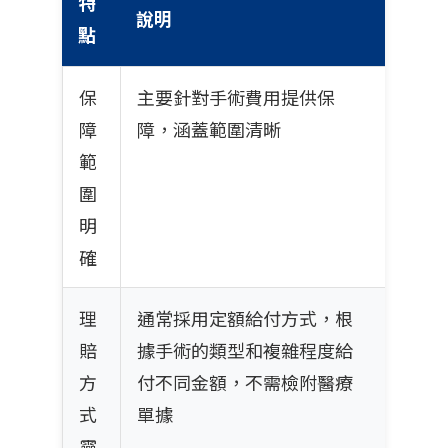
特
說明
點
保
主要針對手術費用提供保
障
障，涵蓋範圍清晰
範
圍
明
確
理
通常採用定額給付方式，根
賠
據手術的類型和複雜程度給
方
付不同金額，不需檢附醫療
式
單據
靈