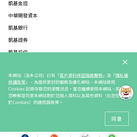
凱基金控
中華開發資本
凱基銀行
凱基證券
凱基投信
中華開發文教基金會
本網站（及本公司）訂有「
客戶資料保密措施聲明
」及「
隱私權
保護政策
」，為提供更好的服務及優化網站，本網站使用
Cookies 記錄存取您的瀏覽訊息。當您繼續使用本網站，即表示
您暸解並同意本網站對於您個人資料以及其他資料（包含但不限
訂閱/取消電子報
於Cookies）的運用與政策。
© 凱基人壽版權所有
同意
建議瀏覽器 Edge、Chrome、Safari、Firefox 以上最新版本