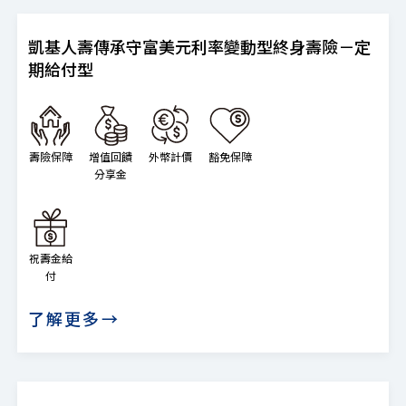
凱基人壽傳承守富美元利率變動型終身壽險－定
期給付型
壽險保障
增值回饋
外幣計價
豁免保障
分享金
祝壽金給
付
了解更多→