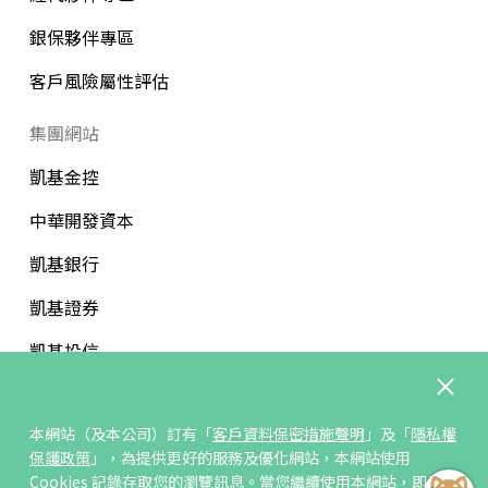
銀保夥伴專區
客戶風險屬性評估
集團網站
凱基金控
中華開發資本
凱基銀行
凱基證券
凱基投信
中華開發文教基金會
本網站（及本公司）訂有「
客戶資料保密措施聲明
」及「
隱私權
保護政策
」，為提供更好的服務及優化網站，本網站使用
Cookies 記錄存取您的瀏覽訊息。當您繼續使用本網站，即表示