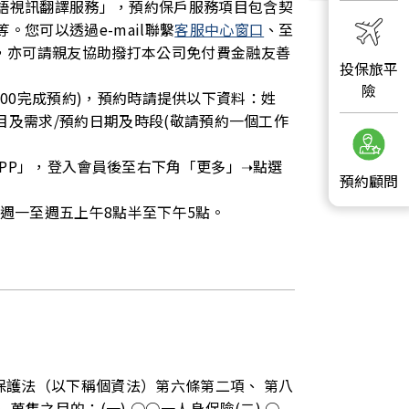
語視訊翻譯服務」，預約保戶服務項目包含契
您可以透過e-mail聯繫
客服中心窗口
、至
約，亦可請親友協助撥打本公司免付費金融友善
投保旅平
險
17:00完成預約)，預約時請提供以下資料：姓
項目及需求/預約日期及時段(敬請預約一個工作
APP」，登入會員後至右下角「更多」➝點選
預約顧問
時間：週一至週五上午8點半至下午5點。
保護法（以下稱個資法）第六條第二項、 第八
蒐集之目的：(一) ○○一人身保險(二) ○