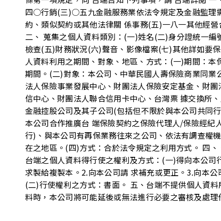
四○行銷(三)○五九金融服務業依法令規定及金融監理
約、類似契約或其他法律關 係事務(五)一八一其他經
二、 蒐集之個人資料類別：(一)姓名(二)身分證統一編
檢查(五)財務狀況(六)聲音、影像檔案(七)其他詳如要
人資料利用之期間、對象、地區、方式：(一)期間：本
期間。(二)對象：本公司、中華民國人壽保險商業同業
法人保險事業發展中心、財團法人保險安定基金、財團
信中心、財團法人聯合信用卡中心、台灣票 據交換所
金融控股公司及其子公司(包括但不限於與本公司共同行
本公司合作推廣台 端保險契約之保險代理人/保險經紀
行)、與本公司有再保業務往來之公司、依法有調查權機
在之地區。(四)方式：合於法令規定之利用方式。 四
台端之個人資料得行使之權利及方式：(一)得向本公司
求製給複製本。2.向本公司請 求補充或更正。3.向本
(二)行使權利之方式：書面。 五、台端不提供個人資
料時，本公司將可能延後或無法進行必要之審核及處理