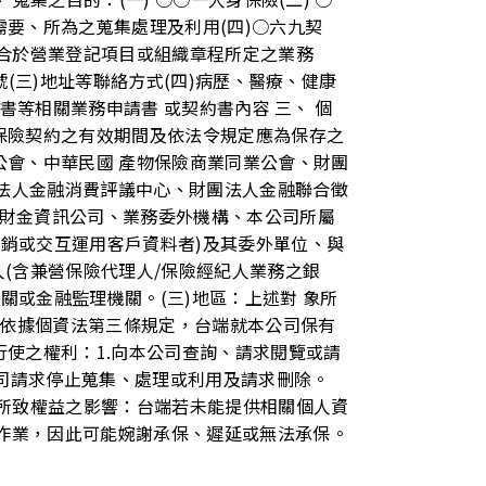
需要、所為之蒐集處理及利用(四)○六九契
營合於營業登記項目或組織章程所定之業務
號(三)地址等聯絡方式(四)病歷、醫療、健康
保書等相關業務申請書 或契約書內容 三、 個
保險契約之有效期間及依法令規定應為保存之
公會、中華民國 產物保險商業同業公會、財團
法人金融消費評議中心、財團法人金融聯合徵
、財金資訊公司、業務委外機構、本公司所屬
銷或交互運用客戶資料者)及其委外單位、與
人(含兼營保險代理人/保險經紀人業務之銀
關或金融監理機關。(三)地區：上述對 象所
、 依據個資法第三條規定，台端就本公司保有
行使之權利：1.向本公司查詢、請求閱覽或請
公司請求停止蒐集、處理或利用及請求刪除。
料所致權益之影響：台端若未能提供相關個人資
作業，因此可能婉謝承保、遲延或無法承保。