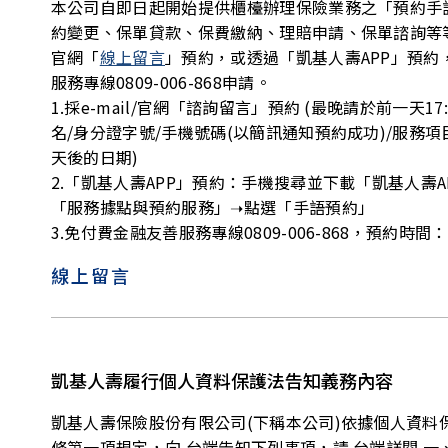
本公司自即日起開始提供櫃檯辦理保險業務之「預約手
約變更、保單貸款、保費繳納、理賠申請、保單諮詢等等。
官網「
線上留言
」預約，或透過「凱基人壽APP」預
服務專線0809-006-868申請。
1.採e-mail/官網「諮詢留言」預約 (最晚請於前一天
名/身分證字號/手機號碼(以簡訊通知預約成功)/服務
天後的日期)
2.「凱基人壽APP」預約：手機搜尋並下載「凱基人壽
「服務據點與預約服務」➝點選「手語預約」
3.免付費金融友善服務專線0809-006-868，預約
線上留言
凱基人壽履行個人資料保護法告知義務內容
凱基人壽保險股份有限公司(下稱本公司)依據個人資料
條第一項規定，向 台端告知下列事項，請 台端詳閱 一、 