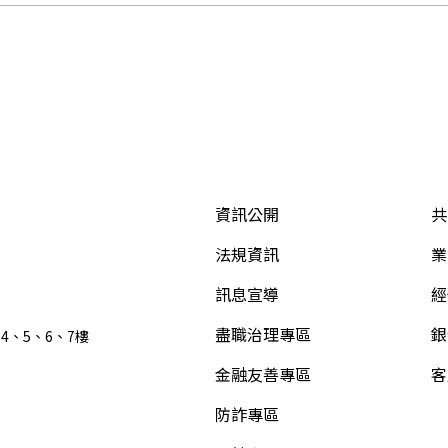
資訊公開
共
法規資訊
業
訊息宣導
經
盡職治理專區
銀
4、5、6、7樓
金融友善專區
客
防詐專區