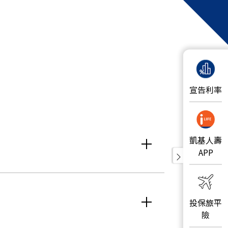
宣告利率
凱基人壽
APP
投保旅平
險