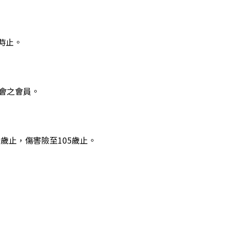
零時止。
會之會員。
歲止，傷害險至105歲止。