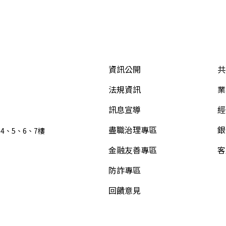
資訊公開
共
法規資訊
業
訊息宣導
經
盡職治理專區
銀
4、5、6、7樓
金融友善專區
客
防詐專區
回饋意見