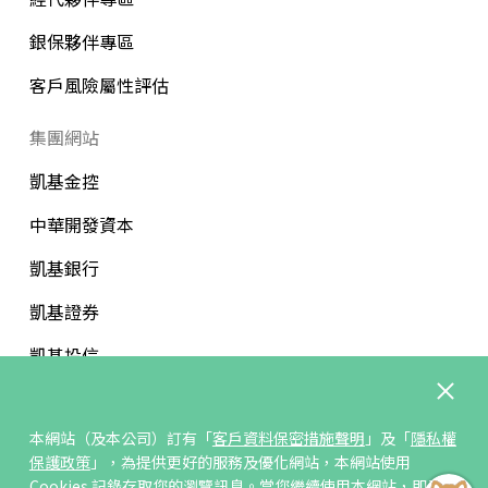
銀保夥伴專區
客戶風險屬性評估
集團網站
凱基金控
中華開發資本
凱基銀行
凱基證券
凱基投信
中華開發文教基金會
本網站（及本公司）訂有「
客戶資料保密措施聲明
」及「
隱私權
保護政策
」，為提供更好的服務及優化網站，本網站使用
Cookies 記錄存取您的瀏覽訊息。當您繼續使用本網站，即表示