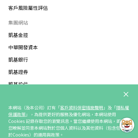
客戶風險屬性評估
集團網站
凱基金控
中華開發資本
凱基銀行
凱基證券
凱基投信
中華開發文教基金會
本網站（及本公司）訂有「
客戶資料保密措施聲明
」及「
隱私權
保護政策
」，為提供更好的服務及優化網站，本網站使用
Cookies 記錄存取您的瀏覽訊息。當您繼續使用本網站，即表示
您暸解並同意本網站對於您個人資料以及其他資料（包含但不限
訂閱/取消電子報
於Cookies）的運用與政策。