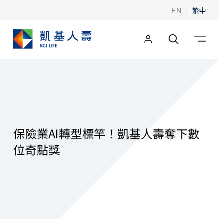
|
繁中
EN
保險業AI轉型標竿！凱基人壽奪下數
位奇點獎