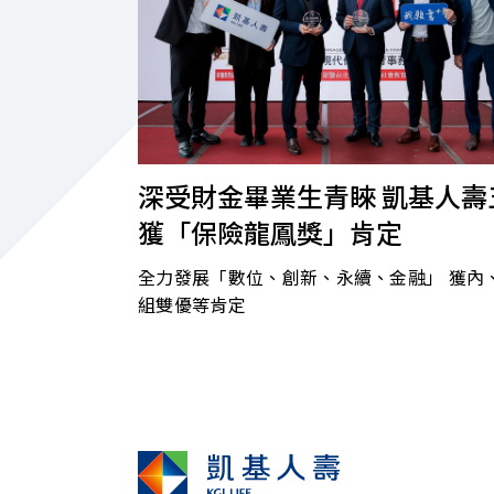
2026.03.03
｜
深受財金畢業生青睞 凱基人壽
獲「保險龍鳳獎」肯定
全力發展「數位、創新、永續、金融」 獲內
組雙優等肯定