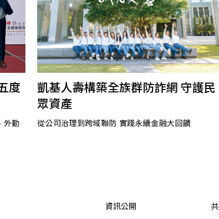
2026.01.27
｜
五度
凱基人壽構築全族群防詐網 守護民
眾資產
、外勤
從公司治理到跨域聯防 實踐永續金融大回饋
資訊公開
共