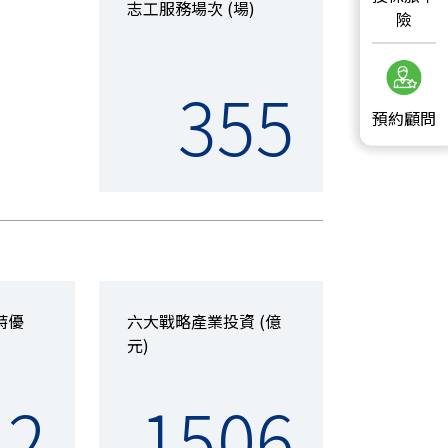
志工服務場次 (場)
險
355
預約顧問
特優
六大戰略產業投資 (億
元)
2
1506