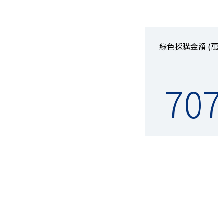
綠色採購金額 (萬
70