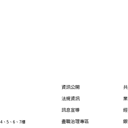
資訊公開
共
法規資訊
業
訊息宣導
經
盡職治理專區
銀
4、5、6、7樓