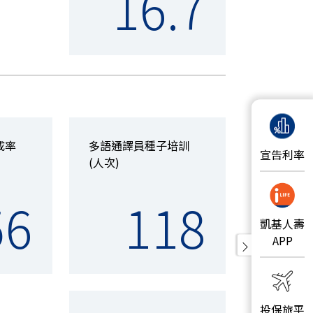
16.7
成率
多語通譯員種子培訓
宣告利率
(人次)
56
118
凱基人壽
APP
投保旅平