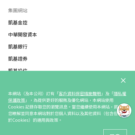
集團網站
凱基金控
中華開發資本
凱基銀行
凱基證券
凱基投信
中華開發文教基金會
本網站（及本公司）訂有「
客戶資料保密措施聲明
」及「
隱私權
保護政策
」，為提供更好的服務及優化網站，本網站使用
Cookies 記錄存取您的瀏覽訊息。當您繼續使用本網站，即表示
您暸解並同意本網站對於您個人資料以及其他資料（包含但不限
訂閱/取消電子報
於Cookies）的運用與政策。
© 凱基人壽版權所有