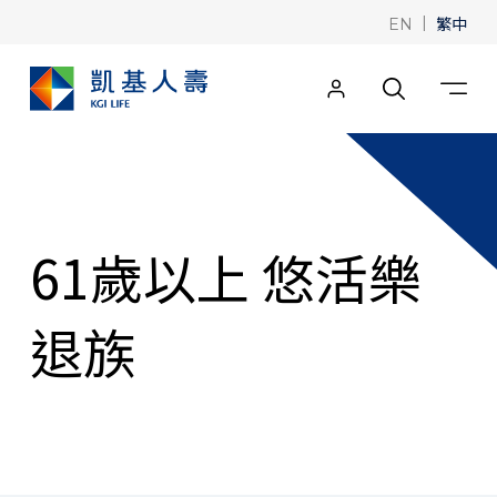
|
繁中
EN
61歲以上 悠活樂
退族