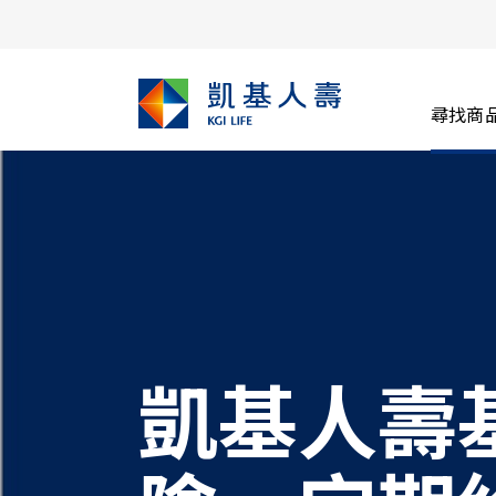
尋找商
凱基人壽