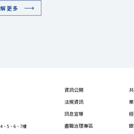
了解更多
資訊公開
共
法規資訊
業
訊息宣導
經
盡職治理專區
銀
4、5、6、7樓