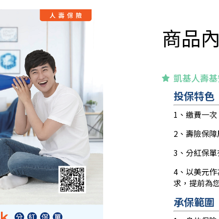
商品
凱基人壽基
投保特色
1、繳費一
2、壽險保
3、分紅保
4、以美元
求，提前為
承保範圍