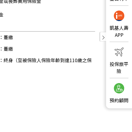
險金或喪葬費用保險金
金
凱基人壽
APP
：躉繳
：
躉繳
：終身（至被保險人保險年齡到達110歲之保
投保旅平
）
險
預約顧問