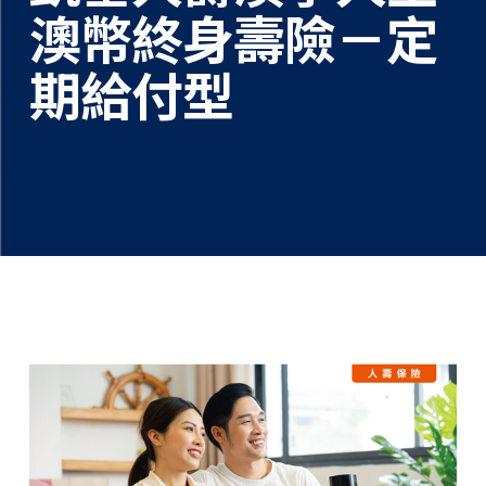
澳幣終身壽險－定
期給付型