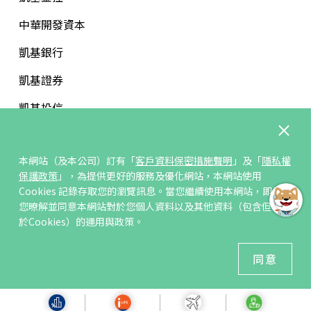
中華開發資本
凱基銀行
凱基證券
凱基投信
中華開發文教基金會
本網站（及本公司）訂有「
客戶資料保密措施聲明
」及「
隱私權
保護政策
」，為提供更好的服務及優化網站，本網站使用
Cookies 記錄存取您的瀏覽訊息。當您繼續使用本網站，即表示
您暸解並同意本網站對於您個人資料以及其他資料（包含但不限
訂閱/取消電子報
於Cookies）的運用與政策。
© 凱基人壽版權所有
同意
建議瀏覽器 Edge、Chrome、Safari、Firefox 以上最新版本