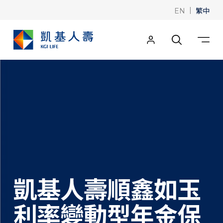
|
繁中
EN
凱基人壽順鑫如玉
利率變動型年金保