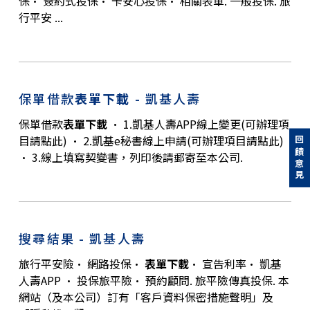
保· 簽約式投保· 卡安心投保· 相關表單. 一般投保. 旅
行平安 ...
保單借款
表單下載
- 凱基人壽
保單借款
表單下載
· 1.凱基人壽APP線上變更(可辦理項
目請點此) · 2.凱基e秘書線上申請(可辦理項目請點此)
回饋意見
· 3.線上填寫契變書，列印後請郵寄至本公司.
搜尋結果 - 凱基人壽
旅行平安險· 網路投保·
表單下載
· 宣告利率· 凱基
人壽APP · 投保旅平險· 預約顧問. 旅平險傳真投保. 本
網站（及本公司）訂有「客戶資料保密措施聲明」及