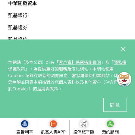
中華開發資本
凱基銀行
凱基證券
凱基投信
中華開發文教基金會
本網站（及本公司）訂有「
客戶資料保密措施聲明
」及「
隱私權
保護政策
」，為提供更好的服務及優化網站，本網站使用
Cookies 記錄存取您的瀏覽訊息。當您繼續使用本網站，即表示
您暸解並同意本網站對於您個人資料以及其他資料（包含但不限
訂閱/取消電子報
於Cookies）的運用與政策。
© 凱基人壽版權所有
同意
建議瀏覽器 Edge、Chrome、Safari、Firefox 以上最新版本
宣告利率
凱基人壽APP
投保旅平險
預約顧問