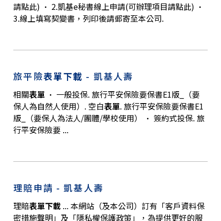
請點此) · 2.凱基e秘書線上申請(可辦理項目請點此) ·
3.線上填寫契變書，列印後請郵寄至本公司.
旅平險
表單下載
- 凱基人壽
相關
表單
· 一般投保. 旅行平安保險要保書E1版_（要
保人為自然人使用）. 空白
表單
. 旅行平安保險要保書E1
版_（要保人為法人/團體/學校使用） · 簽約式投保. 旅
行平安保險要 ...
理賠申請 - 凱基人壽
理賠
表單下載
... 本網站（及本公司）訂有「客戶資料保
密措施聲明」及「隱私權保護政策」，為提供更好的服