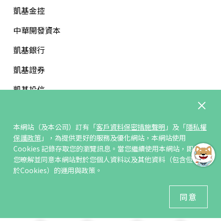
凱基金控
中華開發資本
凱基銀行
凱基證券
凱基投信
中華開發文教基金會
本網站（及本公司）訂有「
客戶資料保密措施聲明
」及「
隱私權
保護政策
」，為提供更好的服務及優化網站，本網站使用
Cookies 記錄存取您的瀏覽訊息。當您繼續使用本網站，即表示
您暸解並同意本網站對於您個人資料以及其他資料（包含但不限
訂閱/取消電子報
於Cookies）的運用與政策。
© 凱基人壽版權所有
同意
建議瀏覽器 Edge、Chrome、Safari、Firefox 以上最新版本