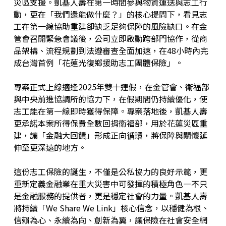
災區支援。凱基人壽在第一時間參與物資運送與志工行
動，更在「我們還能做什麼？」的核心提問下，看見志
工在第一線協助重建卻缺乏足夠保障的風險缺口。在金
管會召開緊急會議後，公司立即啟動跨部門協作，從商
品架構、流程規劃到法遵審查全面加速，在48小時內完
成台灣首例「花蓮光復鄉援助志工團體保險」。
專案正式上線適逢2025年雙十連假，在金管會、衛福部
與中央前進協調所的協力下，在假期間仍持續優化，使
志工能在第一線即時獲得保障。專案落地後，凱基人壽
更承諾本案所得保費全數回捐衛福部，用於花蓮災區重
建，讓「金融大回饋」形成正向循環，將保障與關懷延
伸至更深遠的地方。
這份志工保險的誕生，不僅是公私協力的良好示範，更
重新定義金融業在重大災害中可發揮的積極角色—不只
是金融服務的提供者，更是穩定社會的力量。凱基人壽
將持續「We Share We Link」核心信念，以穩健為根、
信賴為心、永續為向、創新為翼，讓保險在社會安全網