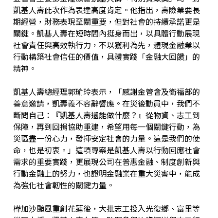
凱基人壽此次作為表達高度肯定。他指出，壽險業要長
期經營，財務表現至關重要，但對社會的持續承諾更是
關鍵。凱基人壽在短時間內挺身而出，以具體行動展現
社會責任與高效執行力，不以獲利為先，體現金融業以
行動構築社會信任的價值，具體實踐「金融大回饋」的
精神。
凱基人壽總經理郭瑜玲表示，「感謝金管會及衛福部的
善意邀請，凱壽義不容辭響應。在災後動員中，我們不
斷問自己：『凱基人壽還能做什麼？』從物資、志工到
保障，再到回捐協助重建，希望用每一個關鍵行動，為
災區盡一份心力，發揮安定社會的力量。這是我們的使
命，也是初衷。」這項專案是凱基人壽以行動回應社會
需求的重要實踐，更展現公司在普惠金融、制度創新與
行動金融上的努力，也證明金融業在重大災害中，能成
為強化社會韌性的關鍵力量。
樺加沙颱風重創花蓮後，大批志工投入光復鄉、富里等