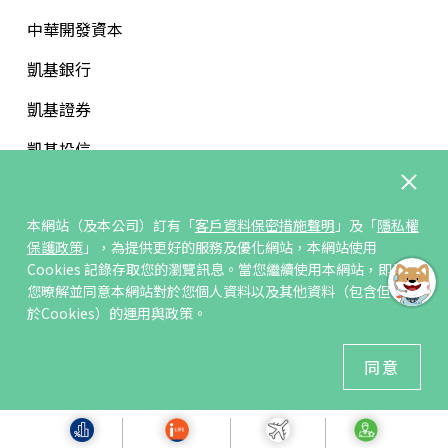
中華開發資本
凱基銀行
凱基證券
凱基投信
中華開發文教基金會
本網站（及本公司）訂有「
客戶資料保密措施聲明
」及「
隱私權
保護政策
」，為提供更好的服務及優化網站，本網站使用
Cookies 記錄存取您的瀏覽訊息。當您繼續使用本網站，即表示
您暸解並同意本網站對於您個人資料以及其他資料（包含但不限
訂閱/取消電子報
於Cookies）的運用與政策。
© 凱基人壽版權所有
同意
建議瀏覽器 Edge、Chrome、Safari、Firefox 以上最新版本