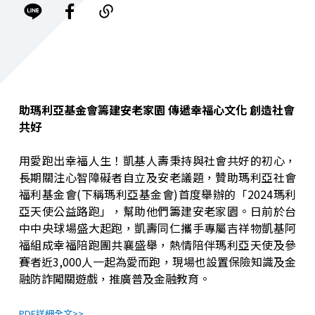
助瑪利亞基金會籌建安老家園 傳遞幸福心文化 創造社會
共好
用愛跑出幸福人生！凱基人壽秉持與社會共好的初心，
長期關注心智障礙者自立及安老議題，贊助瑪利亞社會
福利基金會(下稱瑪利亞基金會)首度舉辦的「2024瑪利
亞天使公益路跑」，幫助他們籌建安老家園。日前於台
中中央球場盛大起跑，凱壽同仁攜手專屬吉祥物凱基阿
福組成幸福陪跑團共襄盛舉，熱情陪伴瑪利亞天使及參
賽者近3,000人一起為愛而跑，現場也設置保險知識及金
融防詐闖關遊戲，推廣普及金融教育。
PDF詳細全文>>