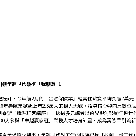
引領年輕世代破框「我願意+1」
處統計，今年前2月的「金融保險業」經常性薪資平均突破7萬元
26年壽險業掀起上看2.5萬人的搶人大戰，招募核心轉向具數
別舉辦「職涯玩家講座」，透過多元講者以跨界視角鼓勵年輕世
,000人參與「卓越贏家班」業務人才培育計畫，成為壽險業引流
著畢業求職季到來，年輕世代對工作的期待已從「找到一份工作