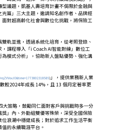
轉型議題，凱基人壽培育計畫不侷限於金融與
之光篇」三大主題，邀請知名創作者、品牌經
，面對超高齡化社會與數位化挑戰，將保險工
具雙軌並進，透過系統化培育，從考照登錄、
導入「i Coach AI智能對練」數位工
行為模式分析」，協助新人盤點優勢、強化溝
」，提供業務新人業
ptDrqZVVovJO&time=1773802318585
)
2024年成長 14%，且 13 個月定著率更
四大策略，鼓勵同仁面對客戶與挑戰時多一分
鳳獎」內、外勤組雙優等殊榮，深受全國保險
數位浪潮中穩健成長；對於追求工作生活平衡
價值的永續職涯平台。