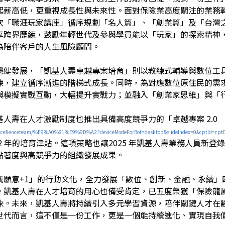
起薪高低，更重視成長性與未來性。面對保險業高度關注的業務
次「職涯玩家講座」循序規劃「名人篇」、「創業篇」及「台灣
享跨界歷練，鼓勵年輕世代及參與學員能以「玩家」的探索精神
為陪伴客戶的人生風險顧問。
穩健發展，「凱基人壽卓越專案培育」則以教練式輔導與數位工
，建立循序漸進的階梯式成長。同時，為對應數位原住民的需求，課程
與模擬實戰互動，大幅提升實戰力；並融入「創業家思維」與「
人壽在人才激勵制度也推出具備高度競爭力的「卓越專案 2.0
tw/excellenceteam/%E9%A0%81%E9%9D%A2?deviceModeForBot=desktop&slideIndex=0&cptId=c
 年的培育津貼。這項策略也讓2025 年凱基人壽業務人員新登錄數較
黏著度與高競爭力的組織發展成果。
我願意+1」的行動文化，全力發展「數位、創新、金融、永續」
。凱基人壽在人才培育的用心也備受肯定，已五度榮獲「保險龍
睞。未來，凱基人壽將持續引入多元學習資源，陪伴關鍵人才在
世代而言，這不僅是一份工作，更是一個能持續進化、實現自我