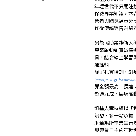
年輕世代不只關注
保險專業知識，本
營者與國際冠軍分
作從傳統銷售升級
另為協助業務新人
專案啟動到實戰演練
具，結合線上學習
通邏輯。
除了扎實培訓，凱基
(https://o2o.kgilife.com.
界金額最高、長達 2
超過九成，展現高
凱基人壽持續以「
設想、多一點承擔
財金系所畢業生青
與專業自主的年輕