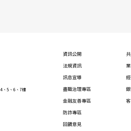
資訊公開
共
法規資訊
業
訊息宣導
經
盡職治理專區
銀
4、5、6、7樓
金融友善專區
客
防詐專區
回饋意見