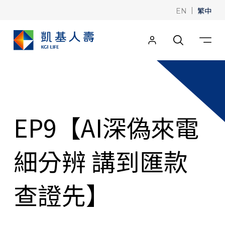
|
繁中
EN
EP9【AI深偽來電
細分辨 講到匯款
查證先】