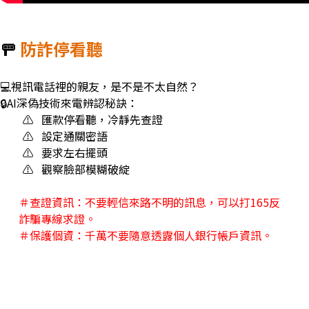
🚥
防詐停看聽
💻視訊電話裡的親友，是不是不太自然？
🔒AI
深偽技術來電辨認秘訣：
⚠️
匯款停看聽，冷靜先查證
⚠️
設定通關密語
⚠️ 要求左右擺頭
⚠️ 觀察臉部模糊破綻
＃查證資訊：不要輕信來路不明的訊息，可以打
165
反
詐騙專線求證。
＃保護個資：千萬不要隨意透露個人銀行帳戶資訊。