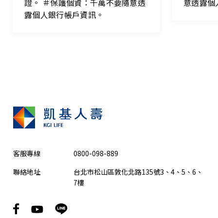
證。 ＃保護個資：千萬不要隨意透
意透露個
露個人銀行帳戶資訊。
客服專線
0800-098-889
聯絡地址
台北市松山區敦化北路135號3、4、5、6、
7樓