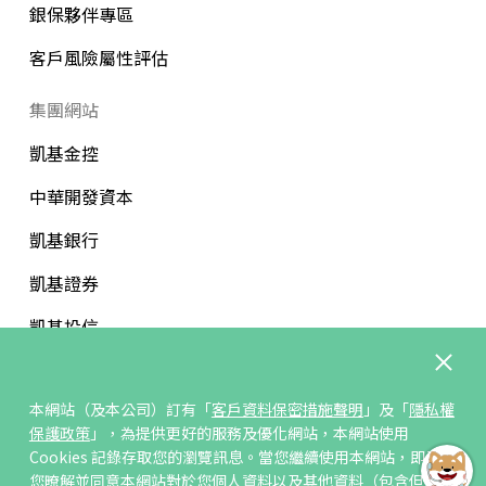
銀保夥伴專區
客戶風險屬性評估
集團網站
凱基金控
中華開發資本
凱基銀行
凱基證券
凱基投信
中華開發文教基金會
本網站（及本公司）訂有「
客戶資料保密措施聲明
」及「
隱私權
保護政策
」，為提供更好的服務及優化網站，本網站使用
Cookies 記錄存取您的瀏覽訊息。當您繼續使用本網站，即表示
您暸解並同意本網站對於您個人資料以及其他資料（包含但不限