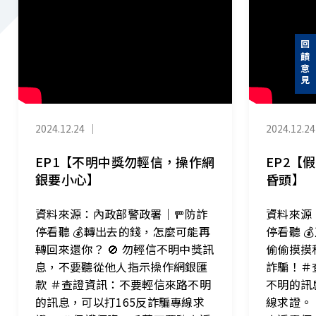
回饋意見
2024.12.24
｜
2024.12.24
EP1【不明中獎勿輕信，操作網
EP2【
銀要小心】
昏頭】
資料來源：內政部警政署｜🚥防詐
資料來源
停看聽 💰轉出去的錢，怎麼可能再
停看聽 
轉回來還你？ 🚫 勿輕信不明中獎訊
偷偷摸摸
息，不要聽從他人指示操作網銀匯
詐騙！＃
款 ＃查證資訊：不要輕信來路不明
不明的訊
的訊息，可以打165反詐騙專線求
線求證。