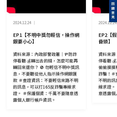
回饋意見
2024.12.24
｜
2024.12.24
EP1【不明中獎勿輕信，操作網
EP2【
銀要小心】
昏頭】
資料來源：內政部警政署｜🚥防詐
資料來源
停看聽 💰轉出去的錢，怎麼可能再
停看聽 
轉回來還你？ 🚫 勿輕信不明中獎訊
偷偷摸摸
息，不要聽從他人指示操作網銀匯
詐騙！＃
款 ＃查證資訊：不要輕信來路不明
不明的訊
的訊息，可以打165反詐騙專線求
線求證。
證。 ＃保護個資：千萬不要隨意透
意透露個
露個人銀行帳戶資訊。