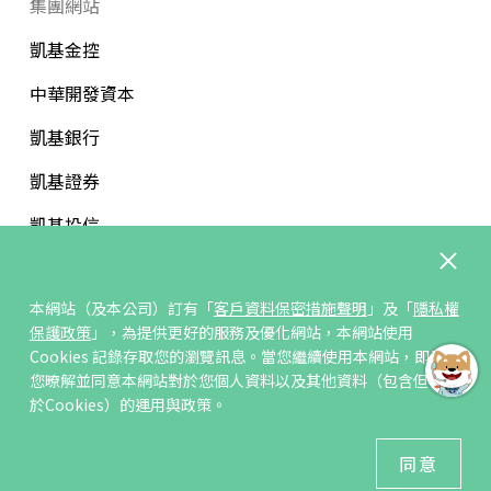
集團網站
凱基金控
中華開發資本
凱基銀行
凱基證券
凱基投信
中華開發文教基金會
本網站（及本公司）訂有「
客戶資料保密措施聲明
」及「
隱私權
保護政策
」，為提供更好的服務及優化網站，本網站使用
Cookies 記錄存取您的瀏覽訊息。當您繼續使用本網站，即表示
您暸解並同意本網站對於您個人資料以及其他資料（包含但不限
訂閱/取消電子報
於Cookies）的運用與政策。
© 凱基人壽版權所有
同意
建議瀏覽器 Edge、Chrome、Safari、Firefox 以上最新版本