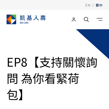
|
繁中
EN
EP8【支持關懷詢
問 為你看緊荷
包】