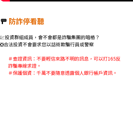
🚥
防詐停看聽
💹投資群組成員，會不會都是詐騙集團的暗樁？
❎合法投資不會要求您以話術欺騙行員或警察
＃查證資訊：不要輕信來路不明的訊息，可以打
165
反
詐騙專線求證。
＃保護個資：千萬不要隨意透露個人銀行帳戶資訊。