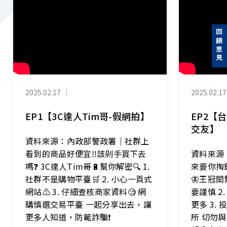
回饋意見
2025.02.17
｜
2025.02.17
EP1【3C達人Tim哥-假網拍】
EP2【
交友】
資料來源：內政部警政署｜社群上
看到的商品好便宜‼️該剁手買下去
資料來源
嗎❓ 3C達人Tim哥🔋幫你解密🔍 1.
來要你掏
社群不是購物平臺🛒 2. 小心一頁式
🦋王冠閎
網站⚠️ 3. 仔細查核商家資料🧐 網
要謹慎 2
購慎選交易平臺 一起分享出去，讓
更多 3.
更多人知道，防範詐騙❗
所 切勿