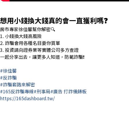
想用小錢換大錢⁉️真的會一直獲利嗎❓
房市專家徐佳馨幫你解密🔍
1. 小錢換大錢高風險
2. 詐騙會用各種名目要你買單
3. 投資請向證券業等實體公司多方查證
一起分享出去，讓更多人知道，防範詐騙❗
#徐佳馨
#反詐騙
#詐騙套路來解密
#165反詐騙專線#刑事局#廣告 打詐儀錶板
https://165dashboard.tw/