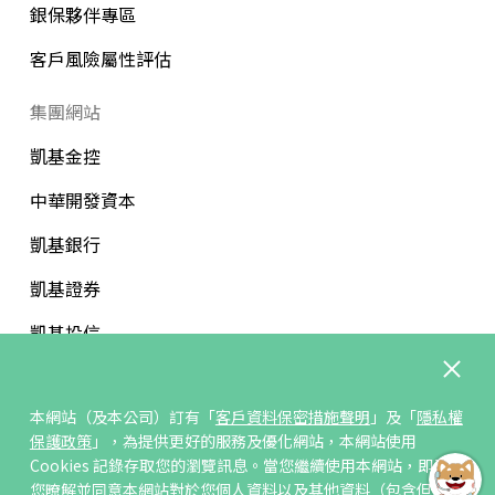
銀保夥伴專區
客戶風險屬性評估
集團網站
凱基金控
中華開發資本
凱基銀行
凱基證券
凱基投信
中華開發文教基金會
本網站（及本公司）訂有「
客戶資料保密措施聲明
」及「
隱私權
保護政策
」，為提供更好的服務及優化網站，本網站使用
Cookies 記錄存取您的瀏覽訊息。當您繼續使用本網站，即表示
您暸解並同意本網站對於您個人資料以及其他資料（包含但不限