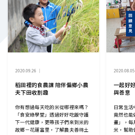
回饋意見
2020.09.26
｜
2020.08.05
稻田裡的食農課 陪伴偏鄉小農
一起好好
夫下田收割趣
與善意
你有想過每天吃的米從哪裡來嗎？
日常生活
「食安綠學堂」透過好好吃飯守護
竟然也能
下一代健康，更帶孩子們來到米的
畫」，每
故鄉－花蓮富里，了解農夫善待土
米，幫助