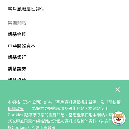
客戶風險屬性評估
集團網站
凱基金控
中華開發資本
凱基銀行
凱基證券
凱基投信
中華開發文教基金會
本網站（及本公司）訂有「
客戶資料保密措施聲明
」及「
隱私權
保護政策
」，為提供更好的服務及優化網站，本網站使用
Cookies 記錄存取您的瀏覽訊息。當您繼續使用本網站，即表示
您暸解並同意本網站對於您個人資料以及其他資料（包含但不限
訂閱/取消電子報
於Cookies）的運用與政策。