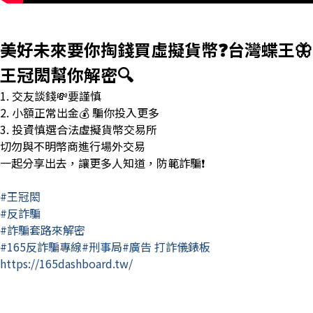
美好未來要你掏錢買虛擬貨幣❓
台灣蝶王🦋
王冠閎幫你解密🔍
1. 交友談錢💸要謹慎
2. 小額正常出金💰 騙你投入更多
3. 投資慎選合法虛擬貨幣交易所
切勿與不明幣商進行場外交易
一起分享出去，讓更多人知道，防範詐騙❗
#王冠閎
#反詐騙
#詐騙套路來解密
#165反詐騙專線#刑事局#廣告 打詐儀錶板
https://165dashboard.tw/