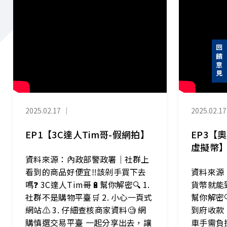
回饋意見
2025.02.17
｜
2025.02.17
EP1【3C達人Tim哥-假網拍】
EP3【
虛擬幣
資料來源：內政部警政署｜社群上
看到的商品好便宜‼️該剁手買下去
資料來源
嗎❓ 3C達人Tim哥🔋幫你解密🔍 1.
貨幣就能致
社群不是購物平臺🛒 2. 小心一頁式
幫你解密
網站⚠️ 3. 仔細查核商家資料🧐 網
到府收款 
購慎選交易平臺 一起分享出去，讓
車手需負