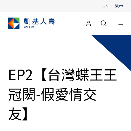
|
繁中
EN
EP2【台灣蝶王王
冠閎-假愛情交
友】