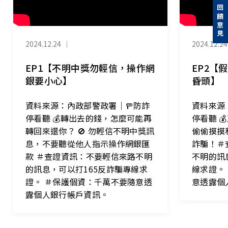
回饋意見
2024.12.24
｜
2024.12.24
EP1【不明中獎勿輕信，操作網
EP2【
銀要小心】
昏頭】
資料來源：內政部警政署｜🚥防詐
資料來源
停看聽 💰轉出去的錢，怎麼可能再
停看聽 
轉回來還你？ 🚫 勿輕信不明中獎訊
偷偷摸摸
息，不要聽從他人指示操作網銀匯
詐騙！＃
款 ＃查證資訊：不要輕信來路不明
不明的訊
的訊息，可以打165反詐騙專線求
線求證。
證。 ＃保護個資：千萬不要隨意透
意透露個
露個人銀行帳戶資訊。