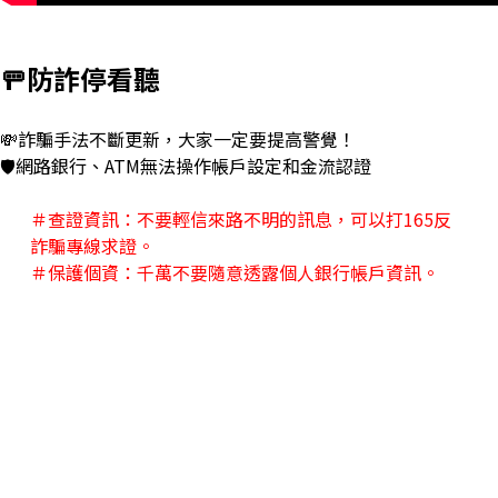
🚥防詐停看聽
💸詐騙手法不斷更新，大家一定要
提高警覺！
🛡️網路銀行
、
ATM
無法操作帳戶設定和金流認證
＃查證資訊：不要輕信來路不明的訊息，可以打
165
反
詐騙專線求證。
＃保護個資：千萬不要隨意透露個人銀行帳戶資訊。