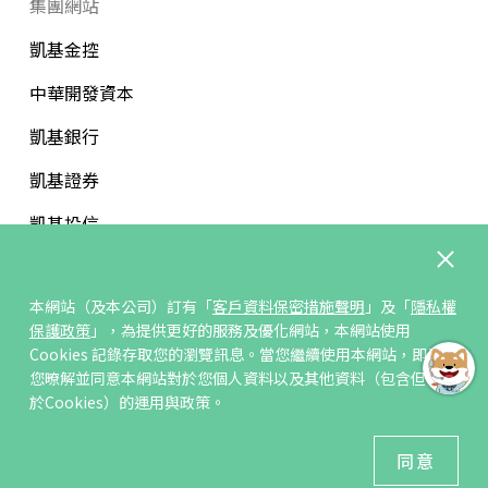
集團網站
凱基金控
中華開發資本
凱基銀行
凱基證券
凱基投信
中華開發文教基金會
本網站（及本公司）訂有「
客戶資料保密措施聲明
」及「
隱私權
保護政策
」，為提供更好的服務及優化網站，本網站使用
Cookies 記錄存取您的瀏覽訊息。當您繼續使用本網站，即表示
您暸解並同意本網站對於您個人資料以及其他資料（包含但不限
訂閱/取消電子報
於Cookies）的運用與政策。
© 凱基人壽版權所有
同意
建議瀏覽器 Edge、Chrome、Safari、Firefox 以上最新版本