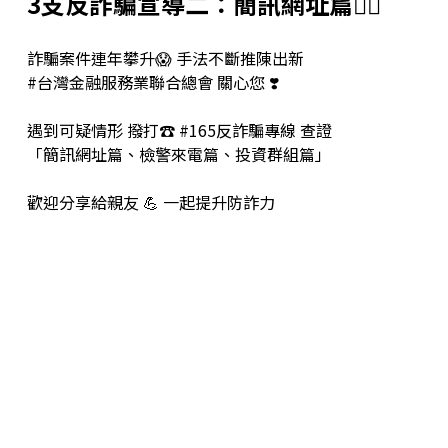
3支反詐騙宣導二
：
簡訊網址篇
👇🏻
詐騙案件連年攀升😱 手法不斷推陳出新
#台灣金融服務業聯合總會
關心您 ❣️
遇到可疑情形 撥打☎️ #165反詐騙專線 查證
「簡訊網址篇、檢警來電篇、投資群組篇」
歡迎分享給親友 💪 一起提升防詐力