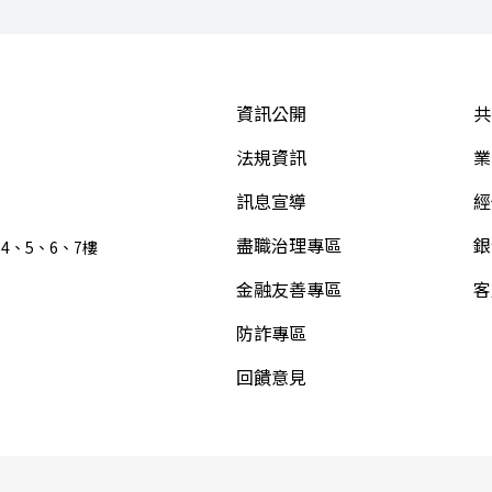
資訊公開
共
法規資訊
業
訊息宣導
經
盡職治理專區
銀
4、5、6、7樓
金融友善專區
客
防詐專區
回饋意見