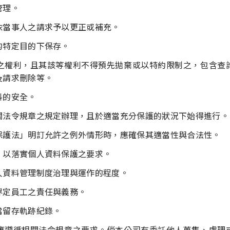
管理。
依當事人之請求予以更正或補充。
的特定目的下保存。
之權利，且其該等權利不得預先拋棄或以特約限制之，包含查
及請求刪除等。
料的安全。
關法令規章之規定辦理，且於適當充分保護的狀況下始得進行。
保護法」明訂允許之例外情形時，應確保其適當性與合法性。
，以落實個人資料保護之要求。
人資料管理制度治理與運作的程度。
界定員工之責任與義務。
當留存軌跡紀錄。
應遵循相關法令規章之要求。倘本公司有委託他人蒐集、處理