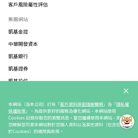
客戶風險屬性評估
集團網站
凱基金控
中華開發資本
凱基銀行
凱基證券
凱基投信
中華開發文教基金會
本網站（及本公司）訂有「
客戶資料保密措施聲明
」及「
隱私權
保護政策
」，為提供更好的服務及優化網站，本網站使用
Cookies 記錄存取您的瀏覽訊息。當您繼續使用本網站，即表示
您暸解並同意本網站對於您個人資料以及其他資料（包含但不限
訂閱/取消電子報
於Cookies）的運用與政策。