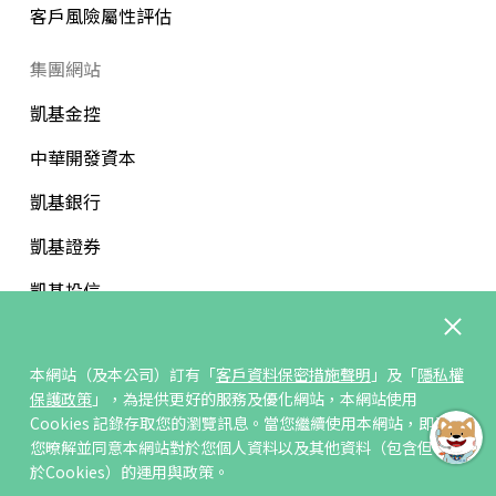
客戶風險屬性評估
集團網站
凱基金控
中華開發資本
凱基銀行
凱基證券
凱基投信
中華開發文教基金會
本網站（及本公司）訂有「
客戶資料保密措施聲明
」及「
隱私權
保護政策
」，為提供更好的服務及優化網站，本網站使用
Cookies 記錄存取您的瀏覽訊息。當您繼續使用本網站，即表示
您暸解並同意本網站對於您個人資料以及其他資料（包含但不限
訂閱/取消電子報
於Cookies）的運用與政策。