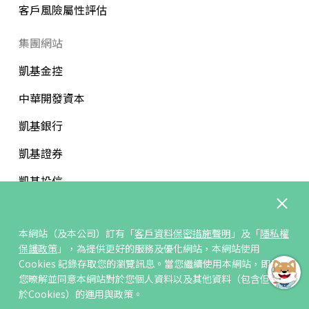
客戶風險屬性評估
集團網站
凱基金控
中華開發資本
凱基銀行
凱基證券
凱基投信
中華開發文教基金會
本網站（及本公司）訂有「
客戶資料保密措施聲明
」及「
隱私權
保護政策
」，為提供更好的服務及優化網站，本網站使用
Cookies 記錄存取您的瀏覽訊息。當您繼續使用本網站，即表示
您暸解並同意本網站對於您個人資料以及其他資料（包含但不限
訂閱/取消電子報
於Cookies）的運用與政策。