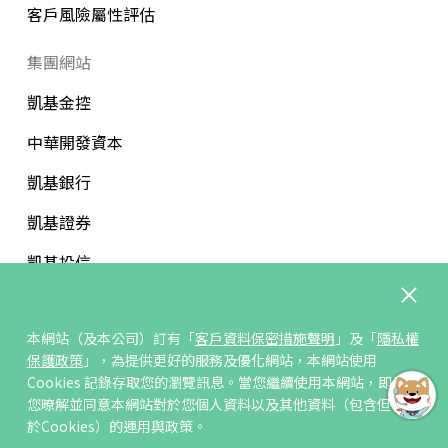
客戶風險屬性評估
集團網站
凱基金控
中華開發資本
凱基銀行
凱基證券
凱基投信
中華開發文教基金會
本網站（及本公司）訂有「
客戶資料保密措施聲明
」及「
隱私權
保護政策
」，為提供更好的服務及優化網站，本網站使用
Cookies 記錄存取您的瀏覽訊息。當您繼續使用本網站，即表示
您暸解並同意本網站對於您個人資料以及其他資料（包含但不限
訂閱/取消電子報
於Cookies）的運用與政策。