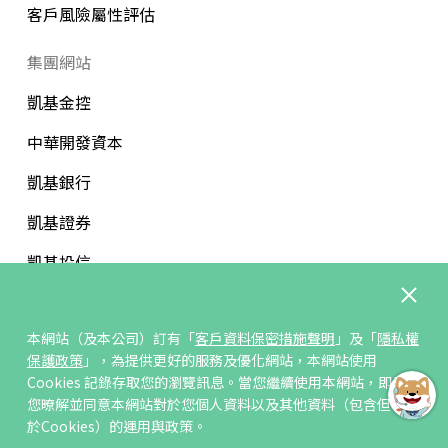
客戶風險屬性評估
集團網站
凱基金控
中華開發資本
凱基銀行
凱基證券
凱基投信
中華開發文教基金會
本網站（及本公司）訂有「
客戶資料保密措施聲明
」及「
隱私權
保護政策
」，為提供更好的服務及優化網站，本網站使用
Cookies 記錄存取您的瀏覽訊息。當您繼續使用本網站，即表示
您暸解並同意本網站對於您個人資料以及其他資料（包含但不限
訂閱/取消電子報
於Cookies）的運用與政策。