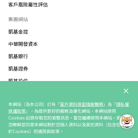
客戶風險屬性評估
集團網站
凱基金控
中華開發資本
凱基銀行
凱基證券
凱基投信
中華開發文教基金會
本網站（及本公司）訂有「
客戶資料保密措施聲明
」及「
隱私權
保護政策
」，為提供更好的服務及優化網站，本網站使用
Cookies 記錄存取您的瀏覽訊息。當您繼續使用本網站，即表示
您暸解並同意本網站對於您個人資料以及其他資料（包含但不限
訂閱/取消電子報
於Cookies）的運用與政策。