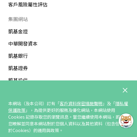
客戶風險屬性評估
集團網站
凱基金控
中華開發資本
凱基銀行
凱基證券
凱基投信
中華開發文教基金會
本網站（及本公司）訂有「
客戶資料保密措施聲明
」及「
隱私權
保護政策
」，為提供更好的服務及優化網站，本網站使用
Cookies 記錄存取您的瀏覽訊息。當您繼續使用本網站，即表示
您暸解並同意本網站對於您個人資料以及其他資料（包含但不限
訂閱/取消電子報
於Cookies）的運用與政策。