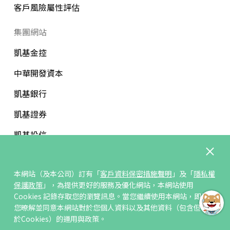
客戶風險屬性評估
集團網站
凱基金控
中華開發資本
凱基銀行
凱基證券
凱基投信
中華開發文教基金會
本網站（及本公司）訂有「
客戶資料保密措施聲明
」及「
隱私權
保護政策
」，為提供更好的服務及優化網站，本網站使用
Cookies 記錄存取您的瀏覽訊息。當您繼續使用本網站，即表示
您暸解並同意本網站對於您個人資料以及其他資料（包含但不限
訂閱/取消電子報
於Cookies）的運用與政策。